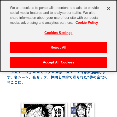
JP
/
EN
We use cookies to personalise content and ads, to provide
social media features and to analyse our traffic. We also
share information about your use of our site with our social
media, advertising and analytics partners.
Cookie Policy
NEWS
Cookies Settings
ITEM
Reject All
“ひとつなぎの大秘宝”を目指す冒険の軌跡が、B5・B4サイズ
Accept All Cookies
LAB：T-SHIRT PRINT
のポスターに！
『ONE PIECE』のコミックス全巻・全シーンを順次展開しま
LAB：BALL CHAIN
す。名シーン、名セリフ、仲間との絆で彩られた“夢の宝”が、
DECORATION STAND
今ここに。
ALL PAGES
LUCKY PORT